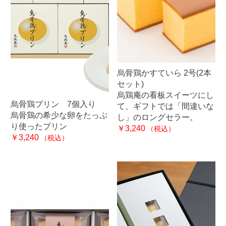
烏骨鶏かすていら 2号(2本
セット)
烏鶏庵の看板スイーツにし
烏骨鶏プリン 7個入り
て、ギフトでは「間違いな
烏骨鶏の希少な卵をたっぷ
し」のロングセラー。
り使ったプリン
￥3,240
（税込）
￥3,240
（税込）