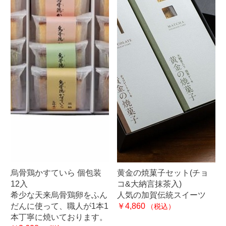
烏骨鶏かすていら 個包装
黄金の焼菓子セット(チョ
12入
コ&大納言抹茶入)
希少な天来烏骨鶏卵をふん
人気の加賀伝統スイーツ
だんに使って、職人が1本1
￥4,860
（税込）
本丁寧に焼いております。