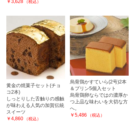
￥3,628
（税込）
烏骨鶏かすていら(2号)2本
黄金の焼菓子セット(チョ
＆プリン5個入セット
コ2本)
烏骨鶏卵ならではの濃厚か
しっとりした舌触りの感触
つ上品な味わいを大切な方
が味わえる人気の加賀伝統
へ。
スイーツ
￥5,486
（税込）
￥4,860
（税込）