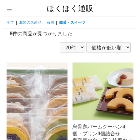
ほくほく通販
全て
|
北陸の名産品
|
石川
|
銘菓・スイーツ
8件
の商品が見つかりました
烏骨鶏バームクーヘン4
個・プリン4個詰合せ