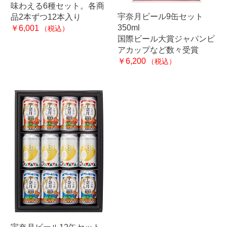
味わえる6種セット。各商
宇奈月ビール9缶セット
品2本ずつ12本入り
350ml
￥6,001
（税込）
国際ビール大賞ジャパンビ
アカップなど数々受賞
￥6,200
（税込）