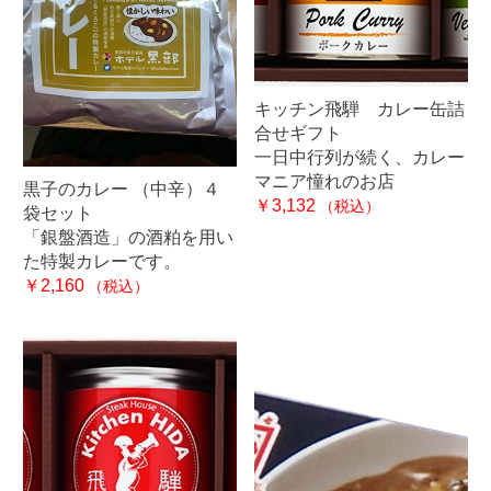
キッチン飛騨 カレー缶詰
合せギフト
一日中行列が続く、カレー
マニア憧れのお店
黒子のカレー （中辛）４
￥3,132
（税込）
袋セット
「銀盤酒造」の酒粕を用い
た特製カレーです。
￥2,160
（税込）