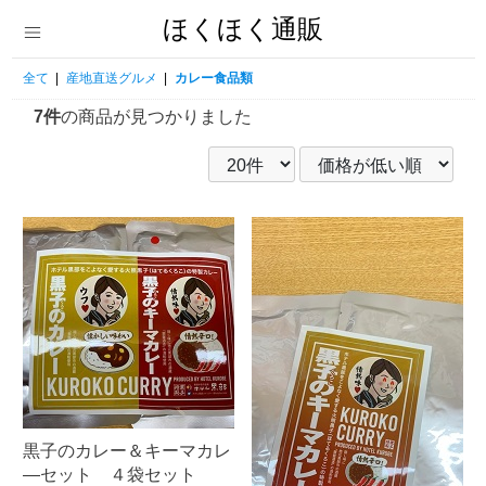
ほくほく通販
全て
|
産地直送グルメ
|
カレー食品類
7件
の商品が見つかりました
黒子のカレー＆キーマカレ
―セット ４袋セット