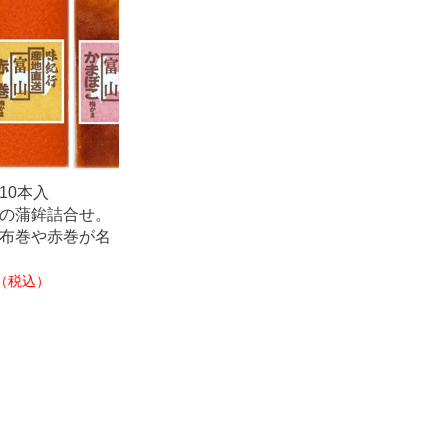
10本入
の蒲鉾詰合せ。
布巻や赤巻が名
（税込）