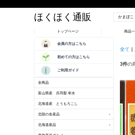
ほくほく通販
トップページ
商品
会員の方はこちら
全て
|
初めての方はこちら
3件
の
ご利用ガイド
全商品
富山県産 呉羽梨 幸水
北海道産 とうもろこし
北陸の名産品
北海道産品