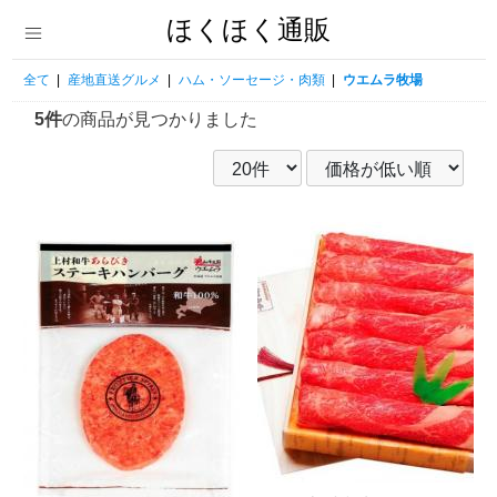
ほくほく通販
全て
|
産地直送グルメ
|
ハム・ソーセージ・肉類
|
ウエムラ牧場
5件
の商品が見つかりました