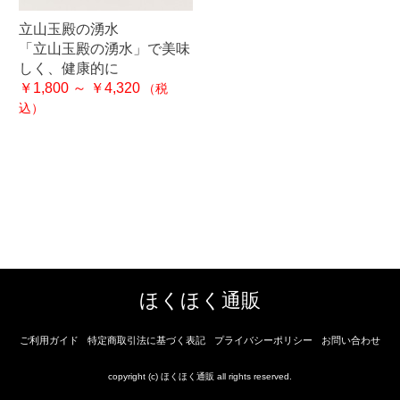
立山玉殿の湧水
「立山玉殿の湧水」で美味
しく、健康的に
￥1,800 ～ ￥4,320
（税
込）
ほくほく通販
ご利用ガイド
特定商取引法に基づく表記
プライバシーポリシー
お問い合わせ
copyright (c) ほくほく通販 all rights reserved.