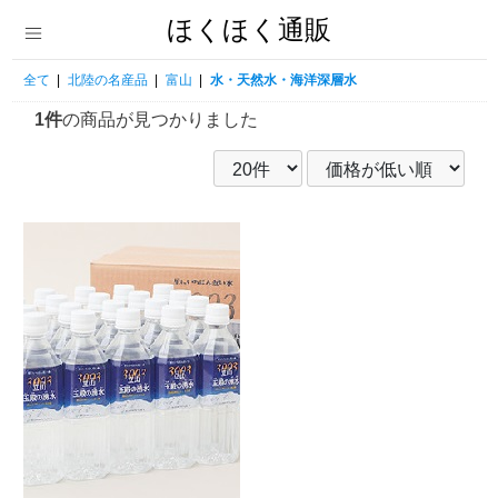
ほくほく通販
全て
|
北陸の名産品
|
富山
|
水・天然水・海洋深層水
1件
の商品が見つかりました