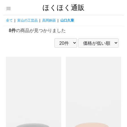
ほくほく通販
全て
|
富山の工芸品
|
高岡銅器
|
山口久乗
8件
の商品が見つかりました