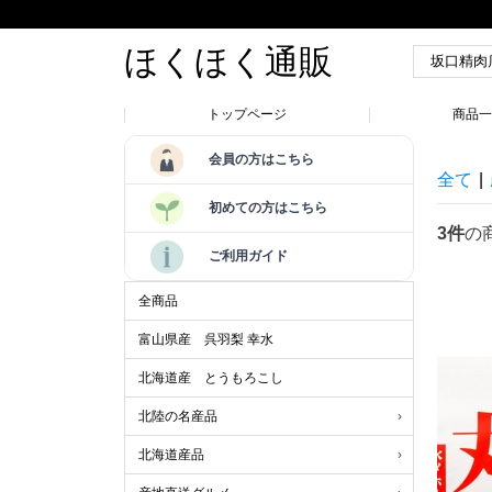
ほくほく通販
トップページ
商品
会員の方はこちら
全て
|
初めての方はこちら
3件
の
ご利用ガイド
全商品
富山県産 呉羽梨 幸水
北海道産 とうもろこし
北陸の名産品
北海道産品