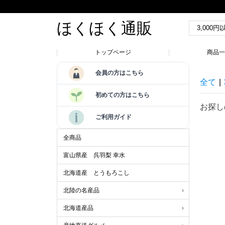
ほくほく通販
トップページ
商品
会員の方はこちら
全て
|
初めての方はこちら
お探し
ご利用ガイド
全商品
富山県産 呉羽梨 幸水
北海道産 とうもろこし
北陸の名産品
北海道産品